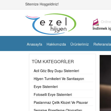
Sitemize Hoşgeldiniz!
Online
İndirmek iç
Anasayfa
Hakkımızda
Ürünlerimiz
Referansla
TÜM KATEGORİLER
Acil Göz Boy Duşu Sistemleri
Hijyen Turnikeleri Ve Sanitasyon
Bantları
Evye Sistemleri
Fotoselli Evye Sistemleri
Paslanmaz Çelik Klozet Ve Pisuvar
Şemsiye Poşetleme Otomatları