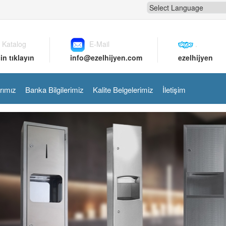
 Katalog
E-Mail
.
in tıklayın
info@ezelhijyen.com
ezelhijyen
rımız
Banka Bilgilerimiz
Kalite Belgelerimiz
İletişim