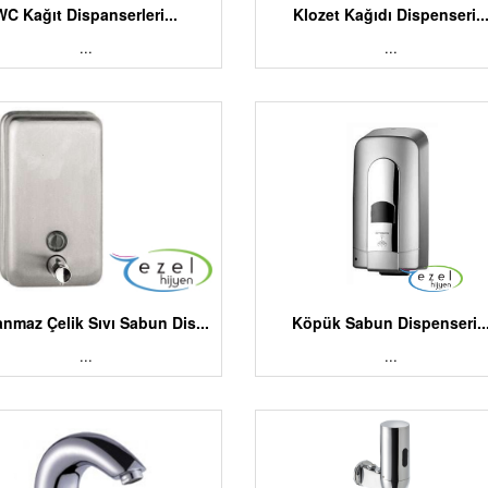
WC Kağıt Dispanserleri...
Klozet Kağıdı Dispenseri..
...
...
anmaz Çelik Sıvı Sabun Dis...
Köpük Sabun Dispenseri..
...
...