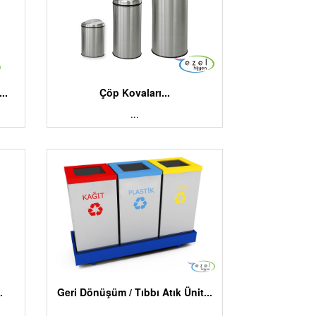
..
Çöp Kovaları...
...
.
Geri Dönüşüm / Tıbbı Atık Ünit...
...