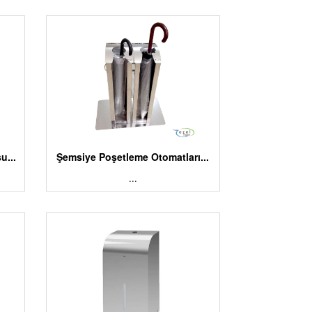
u...
Şemsiye Poşetleme Otomatları...
...