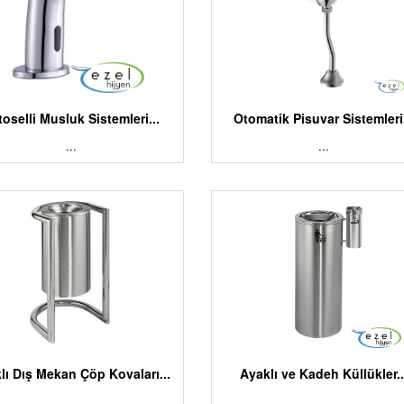
toselli Musluk Sistemleri...
Otomatik Pisuvar Sistemleri.
...
...
lı Dış Mekan Çöp Kovaları...
Ayaklı ve Kadeh Küllükler..
...
...