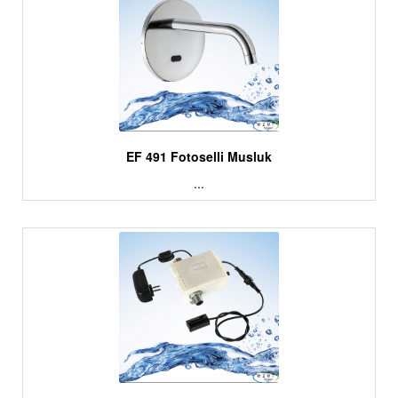
EF 491 Fotoselli Musluk
...