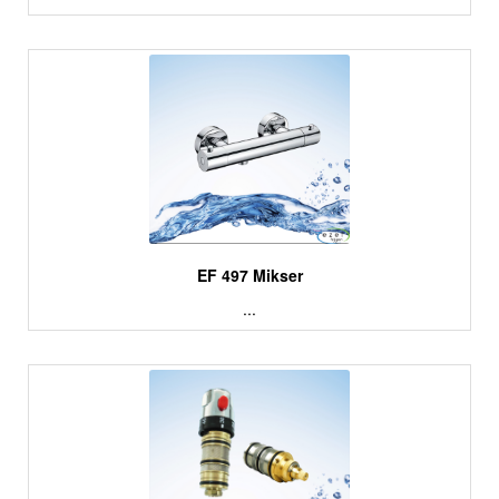
EF 497 Mikser
...