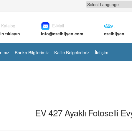
 Katalog
E-Mail
.
in tıklayın
info@ezelhijyen.com
ezelhijyen
rımız
Banka Bilgilerimiz
Kalite Belgelerimiz
İletişim
EV 427 Ayaklı Fotoselli Ev