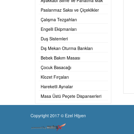
Ayakkabı Silme Ve Parlatma Mak
Paslanmaz Saksı ve Çiçeklikler
Çalışma Tezgahları
Engelli Ekipmanları
Duş Sistemleri
Dış Mekan Oturma Bankları
Bebek Bakım Masası
Çocuk Basacağı
Klozet Fırçaları
Hareketli Aynalar
Masa Üstü Peçete Dispanserleri
Copyright 2017 © Ezel Hijyen