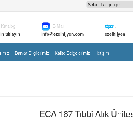
 Katalog
E-Mail
.
in tıklayın
info@ezelhijyen.com
ezelhijyen
rımız
Banka Bilgilerimiz
Kalite Belgelerimiz
İletişim
ECA 167 Tıbbi Atık Ünites