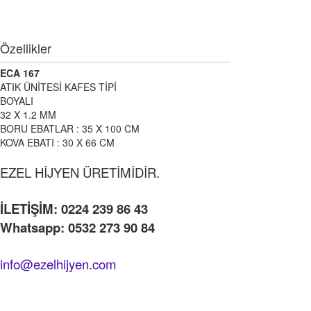
Özellikler
ECA 167
ATIK ÜNİTESİ KAFES TİPİ
BOYALI
32 X 1.2 MM
BORU EBATLAR : 35 X 100 CM
KOVA EBATI : 30 X 66 CM
EZEL HİJYEN ÜRETİMİDİR.
İLETİŞİM: 0224 239 86 43
Whatsapp: 0532 273 90 84
info@ezelhijyen.com