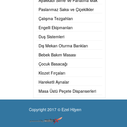
Ayakkabı Silme Ve Parlatma Mak
Paslanmaz Saksı ve Çiçeklikler
Çalışma Tezgahları
Engelli Ekipmanları
Duş Sistemleri
Dış Mekan Oturma Bankları
Bebek Bakım Masası
Çocuk Basacağı
Klozet Fırçaları
Hareketli Aynalar
Masa Üstü Peçete Dispanserleri
Copyright 2017 © Ezel Hijyen